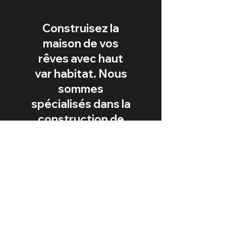
Construisez la
maison de vos
rêves avec haut
var habitat. Nous
sommes
spécialisés dans la
construction de
maisons ossature
bois sur mesure et
la rénovation de
bâtiments en
béton. Contactez-
nous dès
aujourd'hui pour